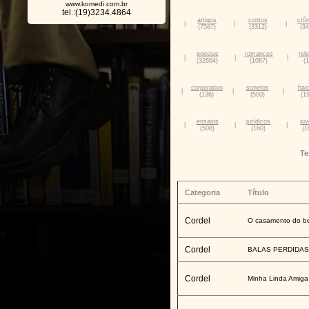
www.komedi.com.br
tel.:(19)3234.4864
artigos
contos
crôn
|
|
|
(7587)
(3312)
(34
poesias
romances
rel
|
|
|
(32664)
(1067)
(
corporativo
sonetos
hai
|
|
|
(136)
(500)
(1
ensaios
jurídicos
juv
|
|
|
(508)
(160)
(1
Te
Categoria
Título
Cordel
O casamento do 
Cordel
BALAS PERDIDAS
Cordel
Minha Linda Amiga