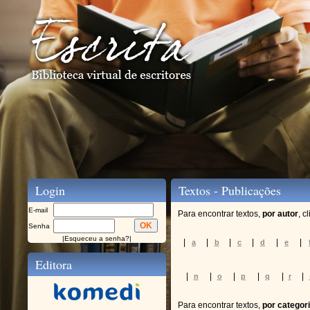
Login
Textos - Publicações
E-mail
Para encontrar textos,
por autor
, c
Senha
|
Esqueceu a senha?
|
|
|
|
|
|
|
a
b
c
d
e
Editora
|
|
|
|
|
|
n
o
p
q
r
Para encontrar textos,
por categor