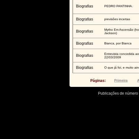
Biografias
PEDRO PANTINHA.
Biografias
previsões incertas
Mytho Em Ascensão (h
Biografias
Jackson)
Biografias
Bianca, por Bianca
Entrevista concedida 
Biografias
22/03/2009
Biografias
O que já foi, e muito ain
Páginas:
Primeira
A
Publicações de número