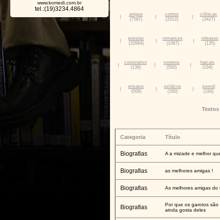
www.komedi.com.br
tel.:(19)3234.4864
artigos
contos
crônicas
|
|
|
(7587)
(3312)
(3427)
poesias
romances
releases
|
|
|
(32664)
(1067)
(135)
corporativo
sonetos
haicais
|
|
|
(136)
(500)
(194)
ensaios
jurídicos
juvenil
|
|
|
(508)
(160)
(184)
Textos
Categoria
Título
Biografias
A a mizade e melhor qu
Biografias
as melhores amigas !
Biografias
As melhores amigas do
Por que os garotos são
Biografias
ainda gosta deles