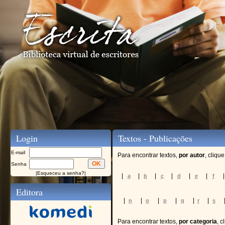
Login
Textos - Publicações
E-mail
Para encontrar textos,
por autor
, cliqu
Senha
|
Esqueceu a senha?
|
|
|
|
|
|
|
|
a
b
c
d
e
f
Editora
|
|
|
|
|
|
n
o
p
q
r
s
Para encontrar textos,
por categoria
, c